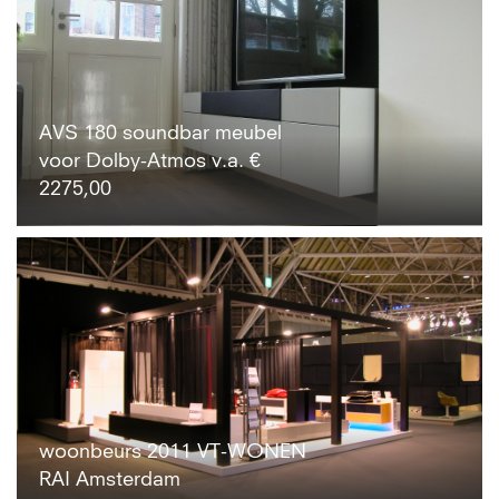
AVS 180 soundbar meubel
voor Dolby-Atmos v.a. €
2275,00
woonbeurs 2011 VT-WONEN
RAI Amsterdam