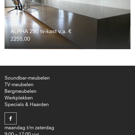
ALPHA 290 tv-kast v.a. €
2255,00
Soundbar-meubelen
TV-meubelen
Bergmeubelen
Werkplekken
Specials & Haarden
maandag t/m zaterdag
9:00 – 17:00 uur