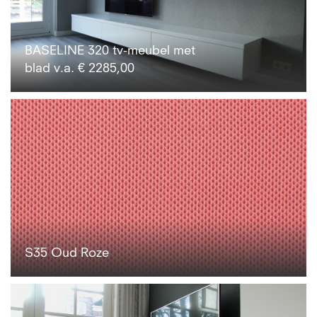
BASELINE 320 tv-meubel met
blad v.a. € 2285,00
S35 Oud Roze