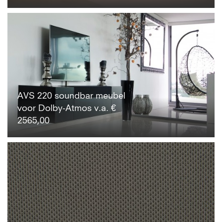
AVS 220 soundbar meubel
voor Dolby-Atmos v.a. €
2565,00