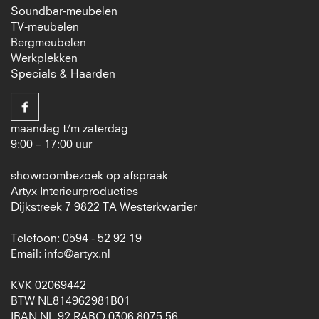
Soundbar-meubelen
TV-meubelen
Bergmeubelen
Werkplekken
Specials & Haarden
maandag t/m zaterdag
9:00 – 17:00 uur
showroombezoek op afspraak
Artyx Interieurproducties
Dijkstreek 7 9822 TA Westerkwartier
Telefoon: 0594 - 52 92 19
Email:
info@artyx.nl
KVK 02069442
BTW NL814962981B01
IBAN NL 92 RABO 0306 8075 56