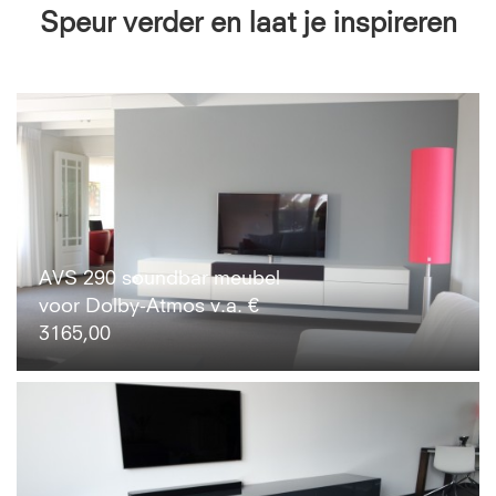
Speur verder en laat je inspireren
AVS 290 soundbar meubel
voor Dolby-Atmos v.a. €
3165,00