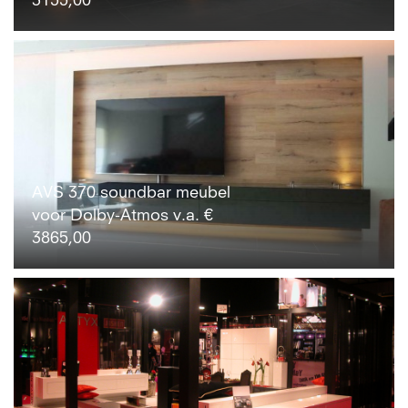
3155,00
AVS 370 soundbar meubel
voor Dolby-Atmos v.a. €
3865,00