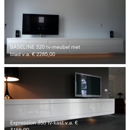
BASELINE 320 tv-meubel met
blad v.a. € 2285,00
Expression 350 tv-kast v.a. €