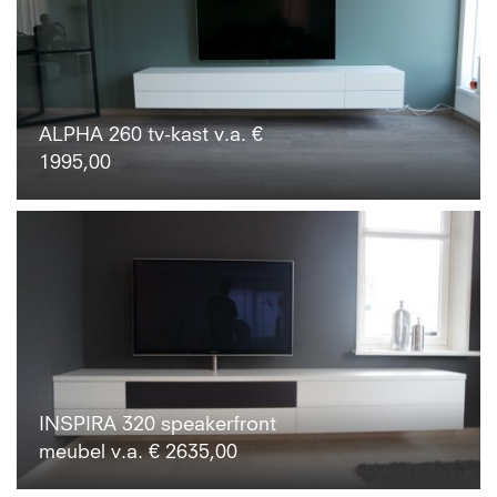
ALPHA 260 tv-kast v.a. €
1995,00
INSPIRA 320 speakerfront
meubel v.a. € 2635,00