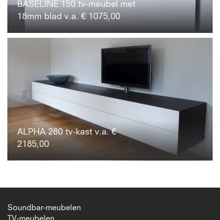
BASELINE 150 tv-meubel met
18mm blad v.a. € 1075,00
ALPHA 280 tv-kast v.a. €
2185,00
Soundbar-meubelen
TV-meubelen