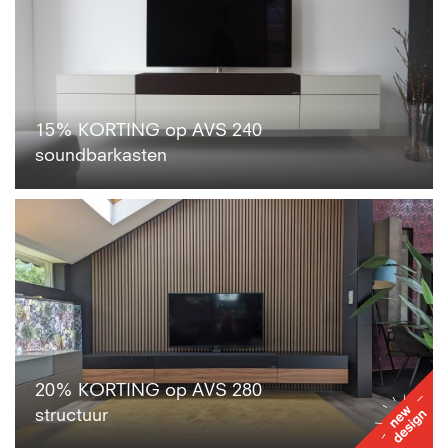
len
15% KORTING op AVS 240
soundbarkasten
ers
en
20% KORTING op AVS 280
structuur