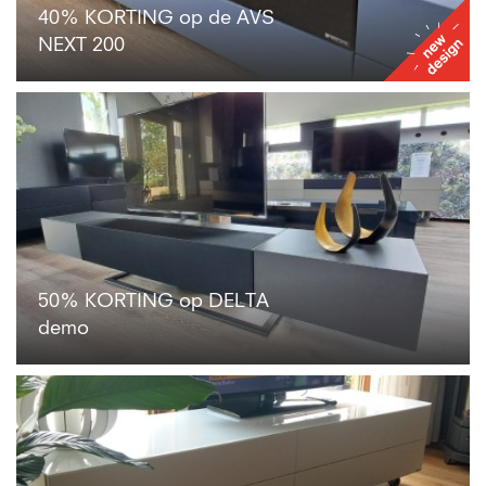
offen
40% KORTING op de AVS
NEXT 200
50% KORTING op DELTA
demo