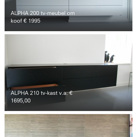
ALPHA 200 tv-meubel om
koof € 1995
ALPHA 210 tv-kast v.a. €
1695,00