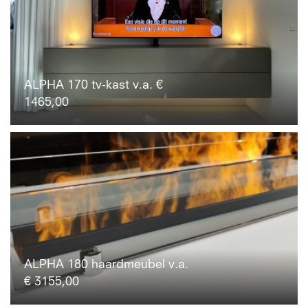
ALPHA 170 tv-kast v.a. €
1465,00
ALPHA 180 haardmeubel v.a.
€ 3155,00