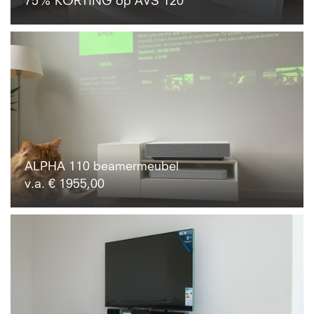
75% KORTING op AVS 120
ALPHA 110 beamermeubel
v.a. € 1955,00