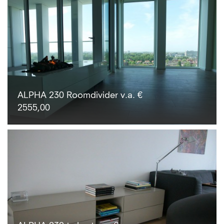
ALPHA 230 Roomdivider v.a. €
2555,00