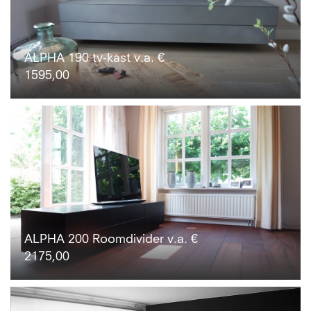
ALPHA 190 tv-kast v.a. €
1595,00
ALPHA 200 Roomdivider v.a. €
2175,00