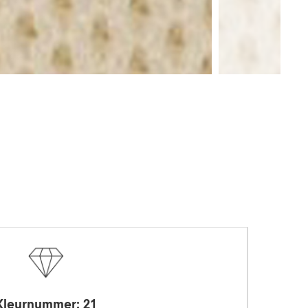
Kleurnummer: 21