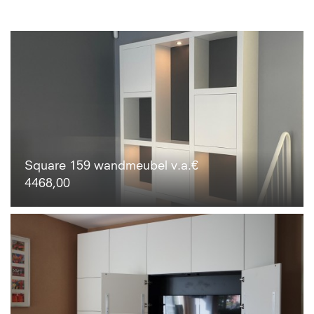
Square 159 wandmeubel v.a.€
4468,00