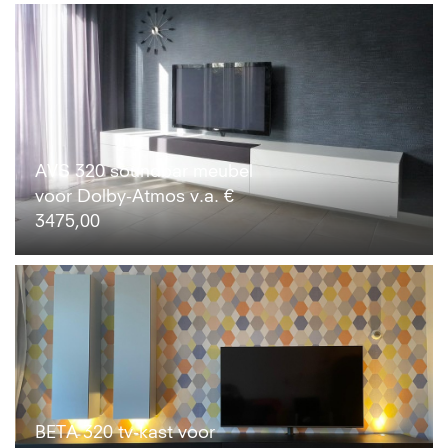
AVS 320 soundbar meubel
voor Dolby-Atmos v.a. €
3475,00
BETA 320 tv-kast voor