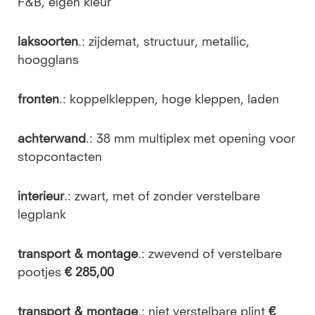
F&B, eigen kleur
laksoorten
.: zijdemat, structuur, metallic,
hoogglans
fronten
.: koppelkleppen, hoge kleppen, laden
achterwand
.: 38 mm multiplex met opening voor
stopcontacten
interieur
.: zwart, met of zonder verstelbare
legplank
transport & montage
.: zwevend of verstelbare
pootjes
€ 285,00
transport & montage
.: niet verstelbare plint
€