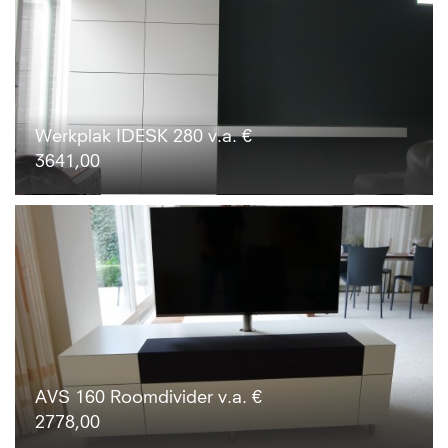
Werkplak IDESK 280 v.a. €
3641,00
AVS 160 Roomdivider v.a. €
2778,00