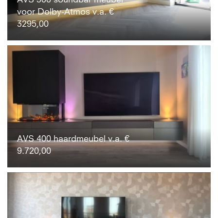
voor Dolby-Atmos v.a. €
3295,00
AVS 400 haardmeubel v.a. €
9.720,00