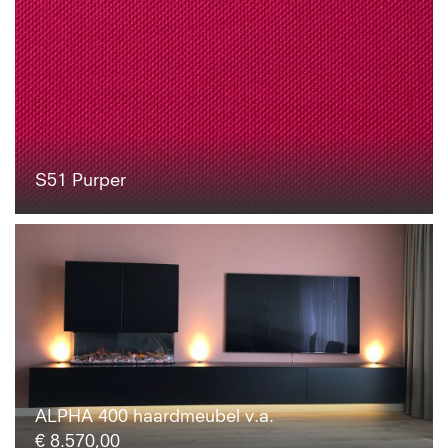
S51 Purper
ALPHA 400 haardmeubel v.a.
€ 8.570,00