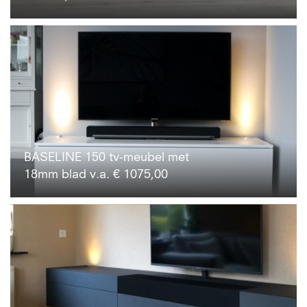
BASELINE 150 tv-meubel met
18mm blad v.a. € 1075,00