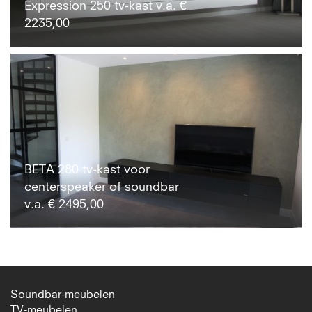
Expression 250 tv-kast v.a. €
2235,00
BETA 280 tv-kast voor
centerspeaker of soundbar
v.a. € 2495,00
Soundbar-meubelen
TV-meubelen