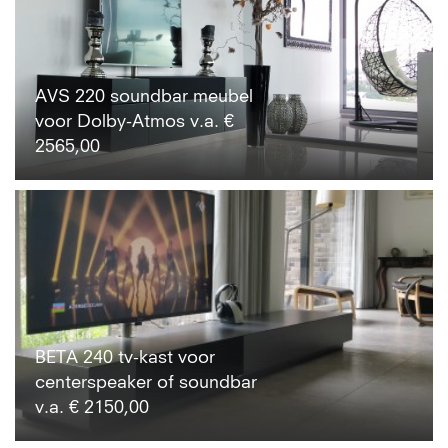
AVS 220 soundbar meubel
voor Dolby-Atmos v.a. €
2565,00
BETA 240 tv-kast voor
centerspeaker of soundbar
v.a. € 2150,00