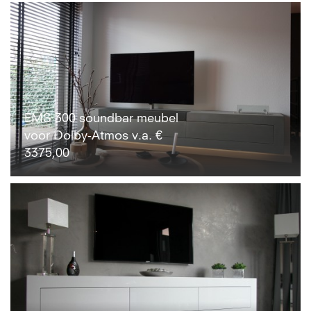
EMS 300 soundbar meubel
voor Dolby-Atmos v.a. €
3375,00