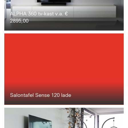
ALPHA 360 tv-kast v.a. €
2895,00
Salontafel Sense 120 lade