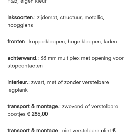
F&B, eigen kleur
laksoorten
.: zijdemat, structuur, metallic,
hoogglans
fronten
.: koppelkleppen, hoge kleppen, laden
achterwand
.: 38 mm multiplex met opening voor
stopcontacten
interieur
.: zwart, met of zonder verstelbare
legplank
transport & montage
.: zwevend of verstelbare
pootjes
€ 285,00
transport & montage
.: niet verstelbare plint
€