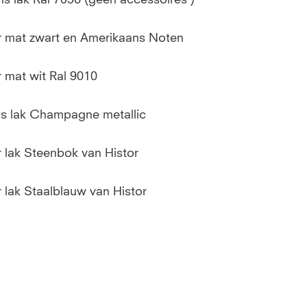
r mat zwart en Amerikaans Noten
 mat wit Ral 9010
ns lak Champagne metallic
r lak Steenbok van Histor
 lak Staalblauw van Histor
rd en bovenkast ( verstek )
lans Khaki van Painting the Past
tallic Ral 7048 met Bio-Ethanol haard RF58