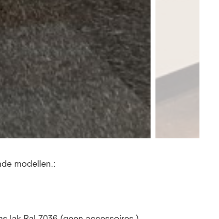
nde modellen.:
ns lak Ral 7036 (geen accessoires )