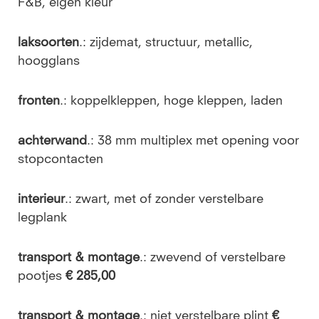
F&B, eigen kleur
laksoorten
.: zijdemat, structuur, metallic,
hoogglans
fronten
.: koppelkleppen, hoge kleppen, laden
achterwand
.: 38 mm multiplex met opening voor
stopcontacten
interieur
.: zwart, met of zonder verstelbare
legplank
transport & montage
.: zwevend of verstelbare
pootjes
€ 285,00
transport & montage
.: niet verstelbare plint
€