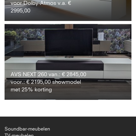
voor Dolby-Atmos v.a. €
2995,00
AVS NEXT 260 van.: € 2845,00
voor.: € 2195,00 showmodel
met 25% korting
Soundbar-meubelen
TV-meubelen