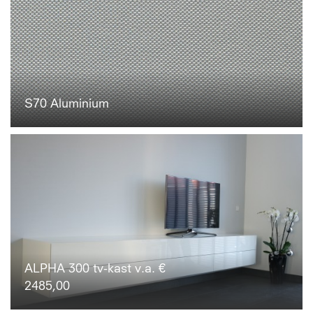
S70 Aluminium
ALPHA 300 tv-kast v.a. €
2485,00