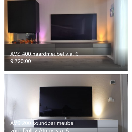
AVS 400 haardmeubel v.a. €
9.720,00
AVS 200 soundbar meubel
voor Dolby-Atmos v.a. €