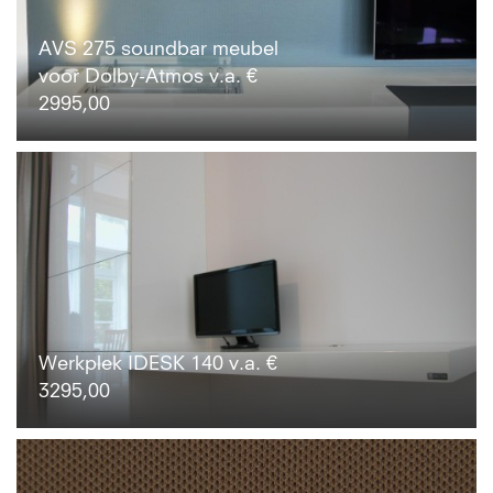
AVS 275 soundbar meubel
voor Dolby-Atmos v.a. €
2995,00
Werkplek IDESK 140 v.a. €
3295,00