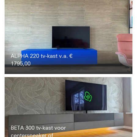
ALPHA 220 tv-kast v.a. €
1795,00
BETA 300 tv-kast voor
centerspeaker of