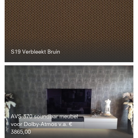
S19 Verbleekt Bruin
AVS 370 soundbar meubel
voor Dolby-Atmos v.a. €
3865,00