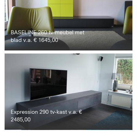
BASELINE 260 tv-meubel met
blad v.a. € 1645,00
Expression 290 tv-kast v.a. €
2485,00