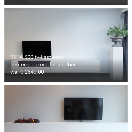
BETA 300 tv-kast voor
centerspeaker of soundbar
v.a. € 2649,00