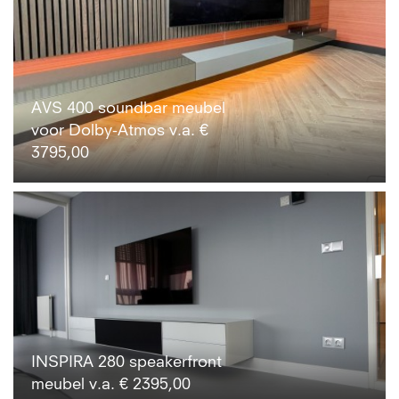
AVS 400 soundbar meubel
voor Dolby-Atmos v.a. €
3795,00
INSPIRA 280 speakerfront
meubel v.a. € 2395,00