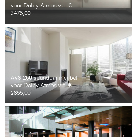
voor Dolby-Atmos v.a. €
3475,00
AVS 260 soundbar meubel
voor Dolby-Atmos v.a. €
2855,00