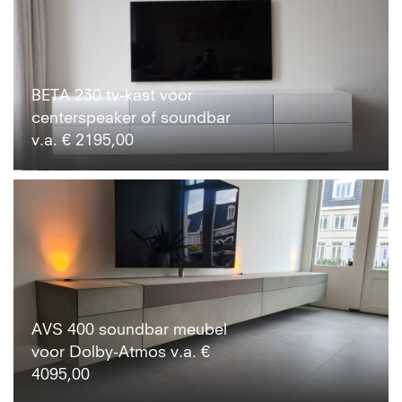
BETA 230 tv-kast voor
centerspeaker of soundbar
v.a. € 2195,00
AVS 400 soundbar meubel
voor Dolby-Atmos v.a. €
4095,00