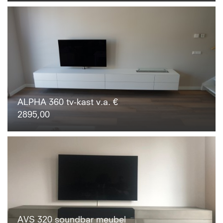
ALPHA 360 tv-kast v.a. €
2895,00
AVS 320 soundbar meubel