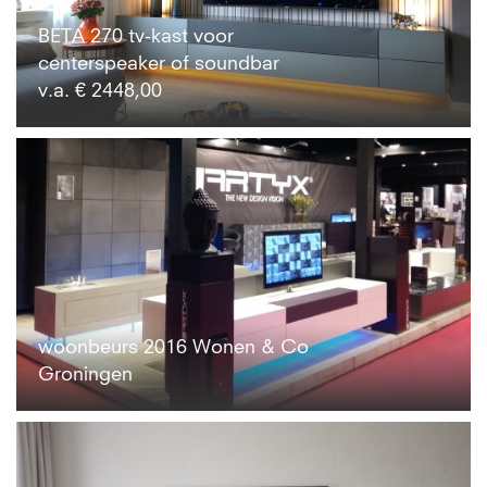
BETA 270 tv-kast voor
centerspeaker of soundbar
v.a. € 2448,00
woonbeurs 2016 Wonen & Co
Groningen