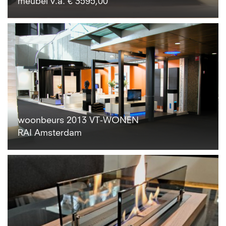
meubel v.a. € 3595,00
woonbeurs 2013 VT-WONEN
RAI Amsterdam