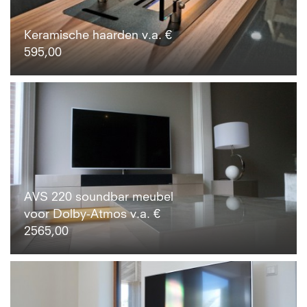
Keramische haarden v.a. €
595,00
AVS 220 soundbar meubel
voor Dolby-Atmos v.a. €
2565,00