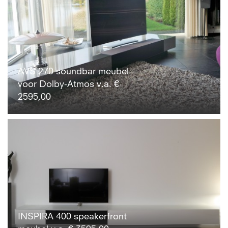
AVS 270 soundbar meubel
voor Dolby-Atmos v.a. €
2595,00
INSPIRA 400 speakerfront