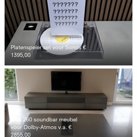
Platenspeler set voor Sonos €
1395,00
AVS 260 soundbar meubel
voor Dolby-Atmos v.a. €
2855,00