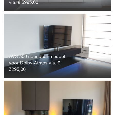
v.a. € 5995,00
AVS 300 soundbar meubel
voor Dolby-Atmos v.a. €
3295,00