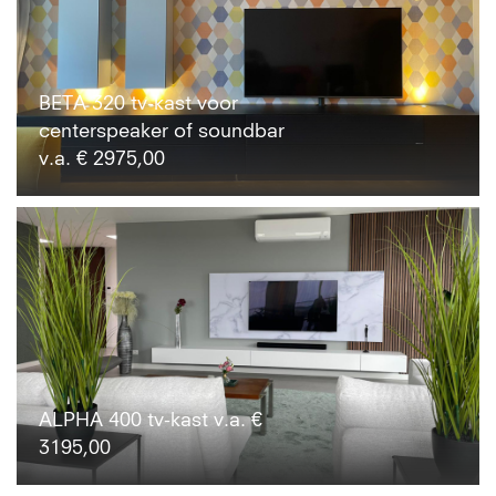
BETA 320 tv-kast voor
centerspeaker of soundbar
v.a. € 2975,00
ALPHA 400 tv-kast v.a. €
3195,00