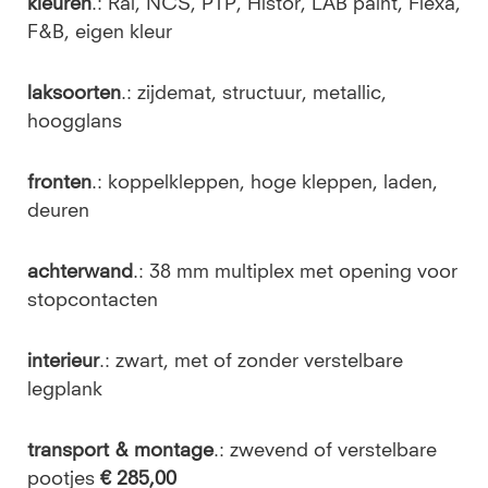
kleuren
.: Ral, NCS, PTP, Histor, LAB paint, Flexa,
F&B, eigen kleur
laksoorten
.: zijdemat, structuur, metallic,
hoogglans
fronten
.: koppelkleppen, hoge kleppen, laden,
deuren
achterwand
.: 38 mm multiplex met opening voor
stopcontacten
interieur
.: zwart, met of zonder verstelbare
legplank
transport & montage
.: zwevend of verstelbare
pootjes
€ 285,00