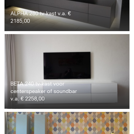
ALPHA 280 tv-kast v.a. €
2185,00
BETA 240 tv-kast voor
centerspeaker of soundbar
v.a. € 2258,00