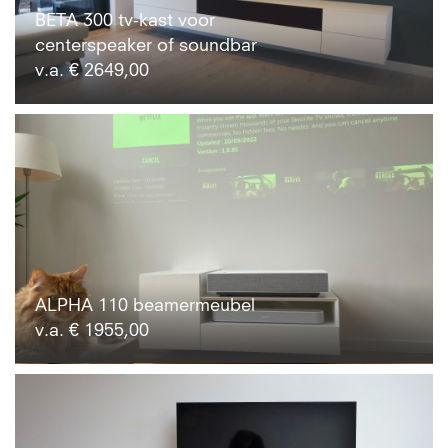
BETA 300 tv-kast voor
centerspeaker of soundbar
v.a. € 2649,00
ALPHA 110 beamermeubel
v.a. € 1955,00