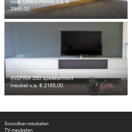
voor Dolby-Atmos v.a. €
2995,00
INSPIRA 280 speakerfront
meubel v.a. € 2185,00
Soundbar-meubelen
TV-meubelen