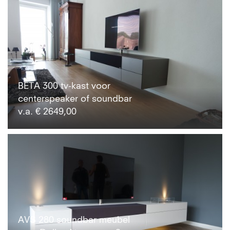
BETA 300 tv-kast voor
centerspeaker of soundbar
v.a. € 2649,00
AVS 280 soundbar meubel