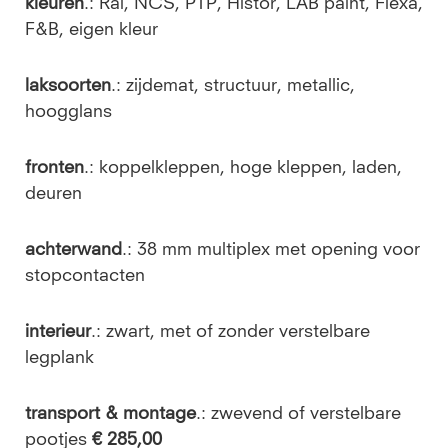
kleuren
.: Ral, NCS, PTP, Histor, LAB paint, Flexa,
F&B, eigen kleur
laksoorten
.: zijdemat, structuur, metallic,
hoogglans
fronten
.: koppelkleppen, hoge kleppen, laden,
deuren
achterwand
.: 38 mm multiplex met opening voor
stopcontacten
interieur
.: zwart, met of zonder verstelbare
legplank
transport & montage
.: zwevend of verstelbare
pootjes
€ 285,00