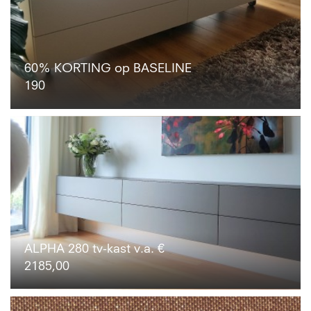
60% KORTING op BASELINE
190
ALPHA 280 tv-kast v.a. €
2185,00