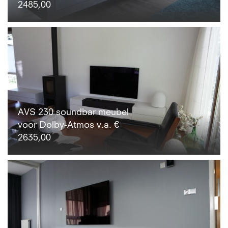
2485,00
AVS 230 soundbar meubel
voor Dolby-Atmos v.a. €
2635,00