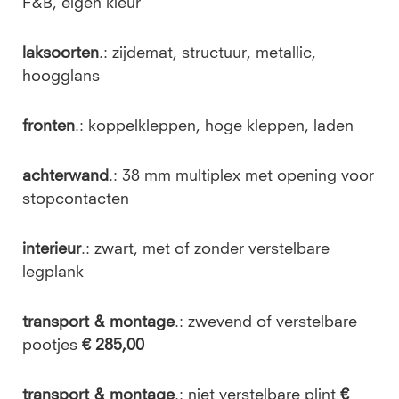
F&B, eigen kleur
laksoorten
.: zijdemat, structuur, metallic,
hoogglans
fronten
.: koppelkleppen, hoge kleppen, laden
achterwand
.: 38 mm multiplex met opening voor
stopcontacten
interieur
.: zwart, met of zonder verstelbare
legplank
transport & montage
.: zwevend of verstelbare
pootjes
€ 285,00
transport & montage
.: niet verstelbare plint
€