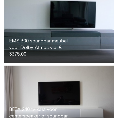
EMS 300 soundbar meubel
voor Dolby-Atmos v.a. €
3375,00
BETA 240 tv-kast voor
centerspeaker of soundbar