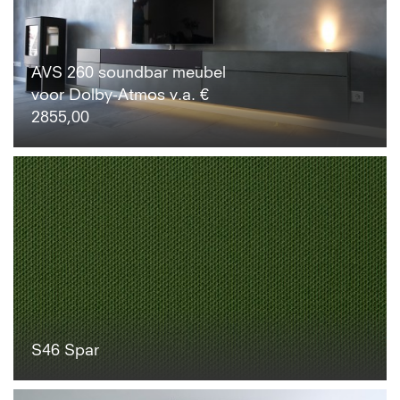
AVS 260 soundbar meubel
voor Dolby-Atmos v.a. €
2855,00
S46 Spar