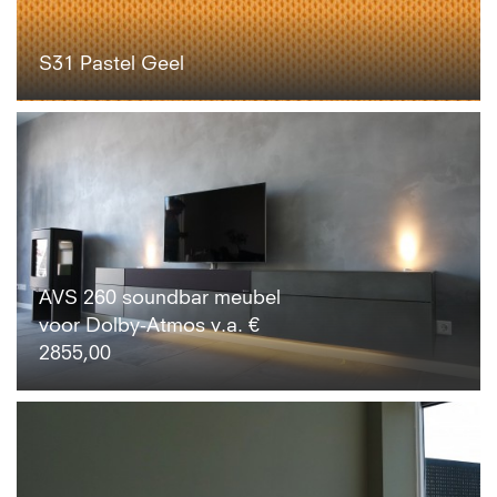
S31 Pastel Geel
AVS 260 soundbar meubel
voor Dolby-Atmos v.a. €
2855,00