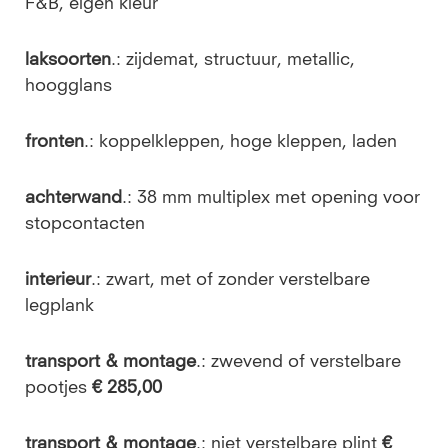
F&B, eigen kleur
laksoorten
.: zijdemat, structuur, metallic,
hoogglans
fronten
.: koppelkleppen, hoge kleppen, laden
achterwand
.: 38 mm multiplex met opening voor
stopcontacten
interieur
.: zwart, met of zonder verstelbare
legplank
transport & montage
.: zwevend of verstelbare
pootjes
€ 285,00
transport & montage
.: niet verstelbare plint
€