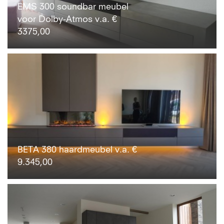
EMS 300 soundbar meubel
voor Dolby-Atmos v.a. €
3375,00
BETA 380 haardmeubel v.a. €
9.345,00