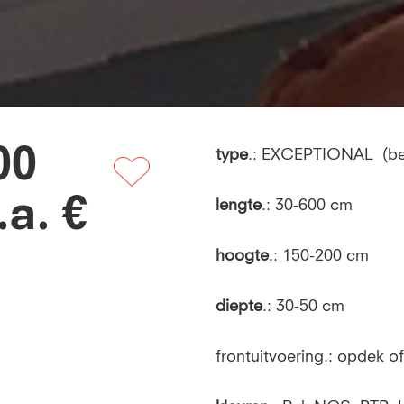
00
type
.: EXCEPTIONAL (be
a. €
lengte
.: 30-600 cm
hoogte
.: 150-200 cm
diepte
.: 30-50 cm
frontuitvoering.: opdek of