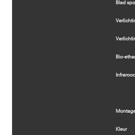
Blad spo
Verlicht
Verlich
Bio-etha
Infraroo
Montag
Kleur