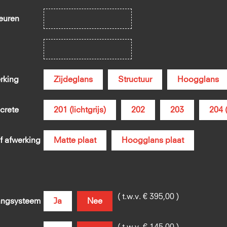
euren
rking
Zijdeglans
Structuur
Hoogglans
crete
201 (lichtgrijs)
202
203
204 
f afwerking
Matte plaat
Hoogglans plaat
( t.w.v. € 395,00 )
ngsysteem
Ja
Nee