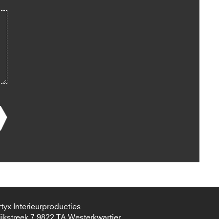
rtyx Interieurproducties
ijkstreek 7 9822 TA Westerkwartier