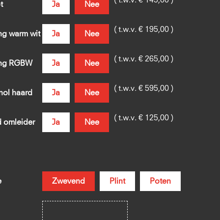
( t.w.v. € 145,00 )
t
Ja
Nee
( t.w.v. € 195,00 )
ing warm wit
Ja
Nee
( t.w.v. € 265,00 )
ting RGBW
Ja
Nee
( t.w.v. € 595,00 )
nol haard
Ja
Nee
( t.w.v. € 125,00 )
d omleider
Ja
Nee
e
Zwevend
Plint
Poten