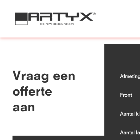
Vraag een
Afmeting
offerte
Front
aan
Aantal k
Aantal l