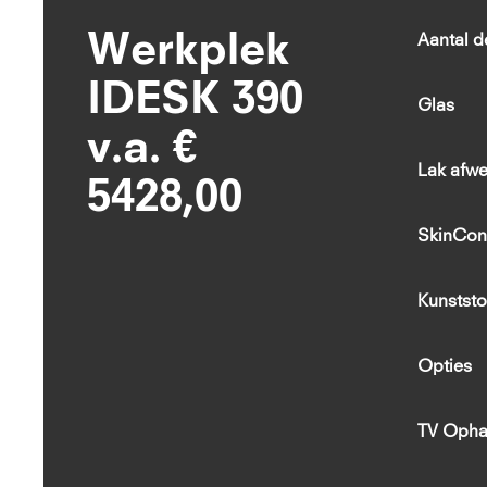
Werkplek
Aantal d
IDESK 390
Glas
v.a. €
Lak afwe
5428,00
SkinCon
Kunststo
Opties
TV Opha