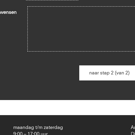
 wensen
naar stap 2 (van 2)
maandag t/m zaterdag
A
9:00 – 17:00 uur
D