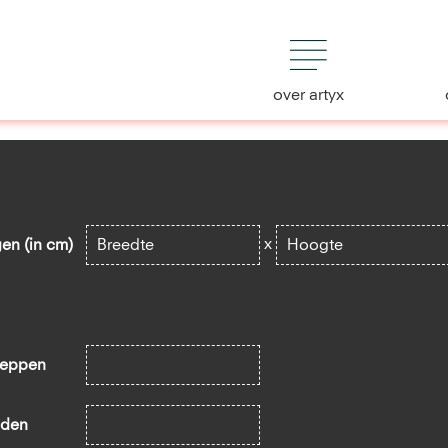
over artyx
x
en (in cm)
leppen
aden