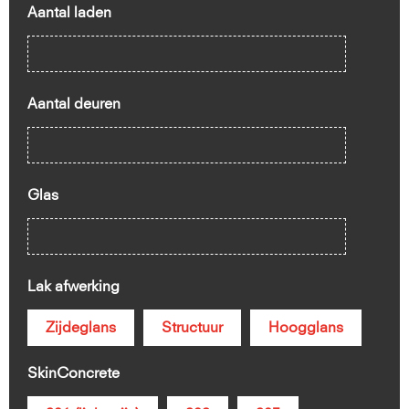
Aantal laden
Aantal deuren
Glas
Lak afwerking
Zijdeglans
Structuur
Hoogglans
SkinConcrete