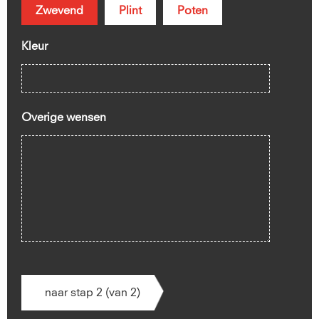
Zwevend
Plint
Poten
Kleur
Overige wensen
naar stap 2 (van 2)