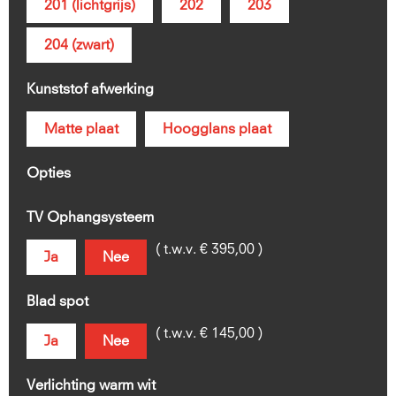
201 (lichtgrijs)
202
203
204 (zwart)
Kunststof afwerking
Matte plaat
Hoogglans plaat
Opties
TV Ophangsysteem
( t.w.v. € 395,00 )
Ja
Nee
Blad spot
( t.w.v. € 145,00 )
Ja
Nee
Verlichting warm wit