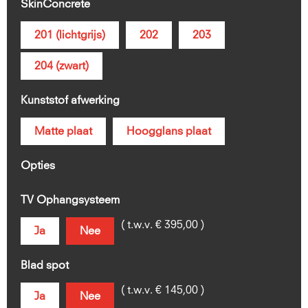
SkinConcrete
201 (lichtgrijs)
202
203
204 (zwart)
Kunststof afwerking
Matte plaat
Hoogglans plaat
Opties
TV Ophangsysteem
( t.w.v. € 395,00 )
Ja
Nee
Blad spot
( t.w.v. € 145,00 )
Ja
Nee