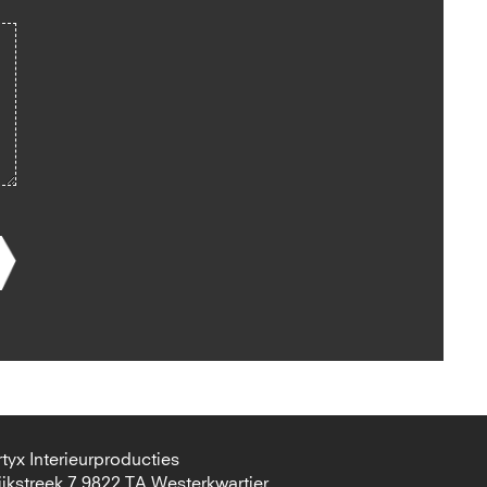
rtyx Interieurproducties
ijkstreek 7 9822 TA Westerkwartier