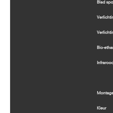
Blad spo
Verlicht
Verlich
Bio-etha
Infraroo
Montag
Kleur