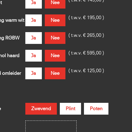
( t.w.v. € 145,00 )
t
Ja
Nee
( t.w.v. € 195,00 )
ing warm wit
Ja
Nee
( t.w.v. € 265,00 )
ting RGBW
Ja
Nee
( t.w.v. € 595,00 )
nol haard
Ja
Nee
( t.w.v. € 125,00 )
d omleider
Ja
Nee
e
Zwevend
Plint
Poten