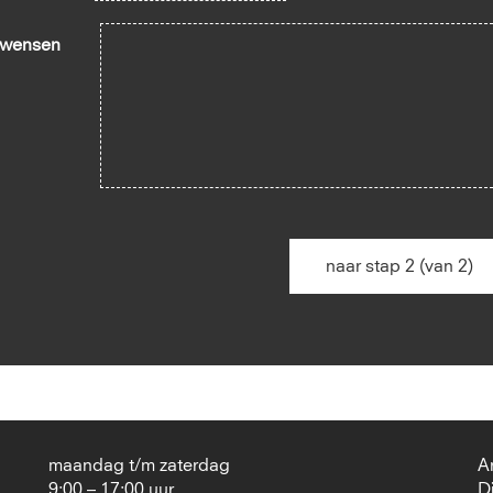
 wensen
naar stap 2 (van 2)
maandag t/m zaterdag
A
9:00 – 17:00 uur
D