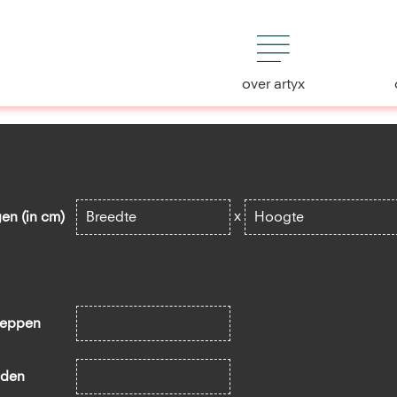
over artyx
x
en (in cm)
leppen
aden