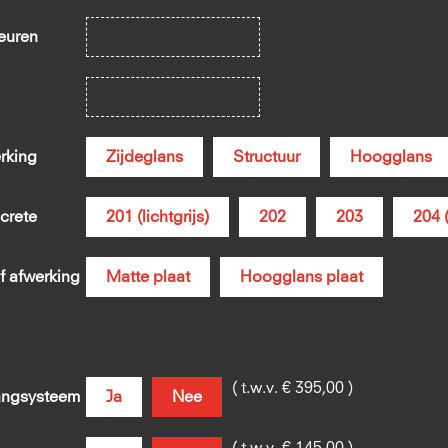
euren
rking
Zijdeglans
Structuur
Hoogglans
crete
201 (lichtgrijs)
202
203
204 
f afwerking
Matte plaat
Hoogglans plaat
( t.w.v. € 395,00 )
ngsysteem
Ja
Nee