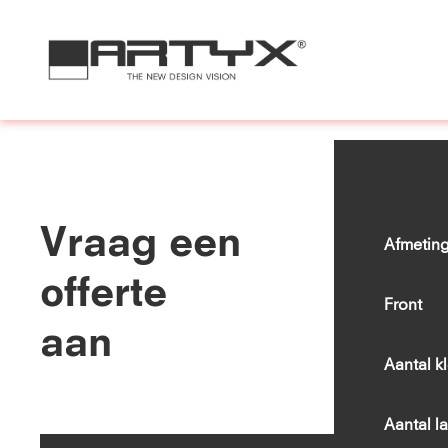
Vraag een
Afmeting
offerte
Front
aan
Aantal k
Aantal l