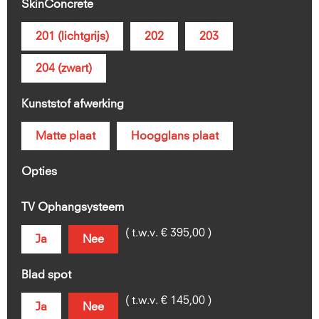
SkinConcrete
201 (lichtgrijs)
202
203
204 (zwart)
Kunststof afwerking
Matte plaat
Hoogglans plaat
Opties
TV Ophangsysteem
( t.w.v. € 395,00 )
Ja
Nee
Blad spot
( t.w.v. € 145,00 )
Ja
Nee